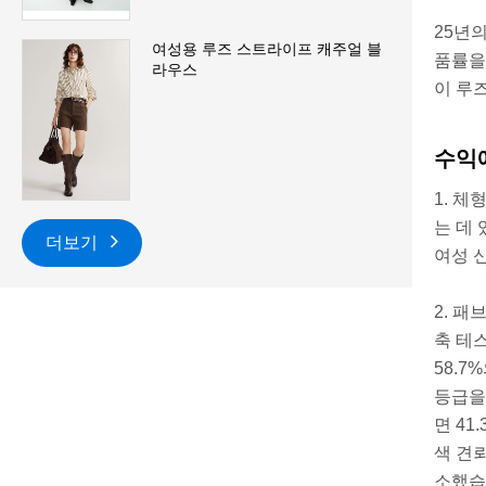
25년
여성용 루즈 스트라이프 캐주얼 블
품률을
라우스
이 루
수익
1. 체
는 데
더보기
여성 
2. 패
축 테
58.7
등급을
면 41
색 견
소했습