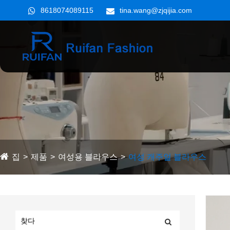
8618074089115
tina.wang@zjqijia.com
집
제품
여성용 블라우스
여성 캐주얼 블라우스