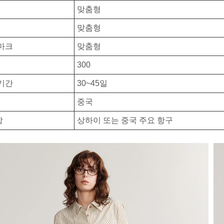
맞춤형
맞춤형
마크
맞춤형
300
기간
30~45일
중국
항
상하이 또는 중국 주요 항구