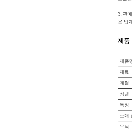
3. 판
은 업계
제품
제품
재료
계절
성별
특징
소매 
무늬