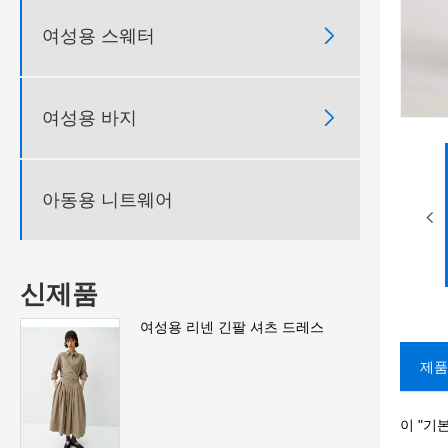

여성용 스웨터

여성용 바지
아동용 니트웨어
신제품
여성용 리넨 긴팔 셔츠 드레스
제품
이 "기