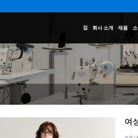
집
회사 소개
제품
소
여
전문 대