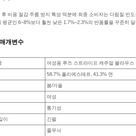
매 후 비용 절감 주름 방지 특성 덕분에 최종 소비자는 다림질 빈도를
 평균인 6~8%보다 훨씬 낮은 1.7%~2.3%의 반품률을 꾸준히
 매개변수
명
여성용 루즈 스트라이프 캐주얼 블라우스
58.7% 폴리에스테르, 41.3% 면
봄/가을
여성
통기성
길이
긴팔
줄무늬