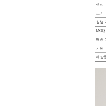
색상
크기
심벌 
MOQ
배송 
기원
해상