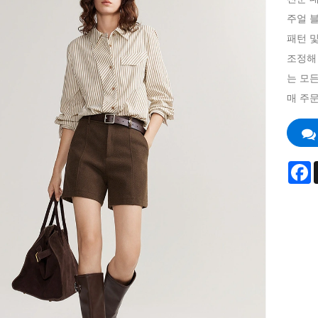
주얼 
패턴 
조정해
는 모
매 주
F